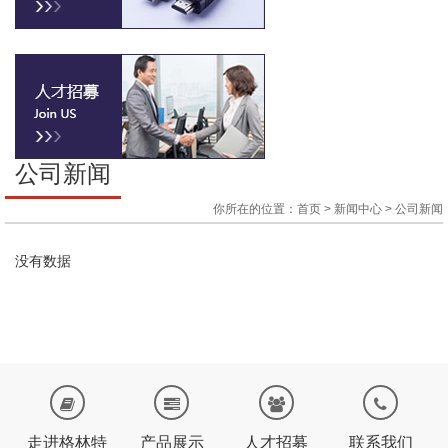
公司新闻
你所在的位置：首页 > 新闻中心 > 公司新闻
没有数据
走进格林特
产品展示
人才招募
联系我们