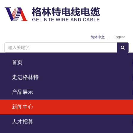
简体中文
|
English
首页
走进格林特
产品展示
新闻中心
人才招募